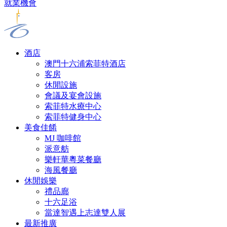
就業機會
酒店
澳門十六浦索菲特酒店
客房
休閒設施
會議及宴會設施
索菲特水療中心
索菲特健身中心
美食佳餚
MJ 咖啡館
派意舫
樂軒華粵菜餐廳
海風餐廳
休閒娛樂
禮品廊
十六足浴
當達智遇上志達雙人展
最新推廣