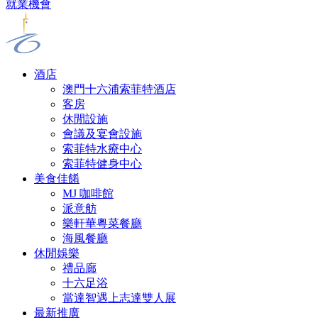
就業機會
酒店
澳門十六浦索菲特酒店
客房
休閒設施
會議及宴會設施
索菲特水療中心
索菲特健身中心
美食佳餚
MJ 咖啡館
派意舫
樂軒華粵菜餐廳
海風餐廳
休閒娛樂
禮品廊
十六足浴
當達智遇上志達雙人展
最新推廣