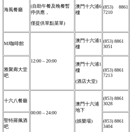
(自助午餐及晚餐暫
澳門十六浦6
(853) 8861
海風餐廳
停供應，
7210
樓
僅提供單點菜單)
澳門十六浦1
(853) 8861
MJ咖啡館
3051
樓
12:00 – 20:00
澳門十六浦1
雅聚廊大堂
(853) 8861
樓
7213
吧
(酒店大堂)
(853) 8861
十六八餐廳
3028
澳門十六浦
地下
00:00 – 24:00
聖特羅佩酒
(娛樂場)
(853) 8861
3404
吧