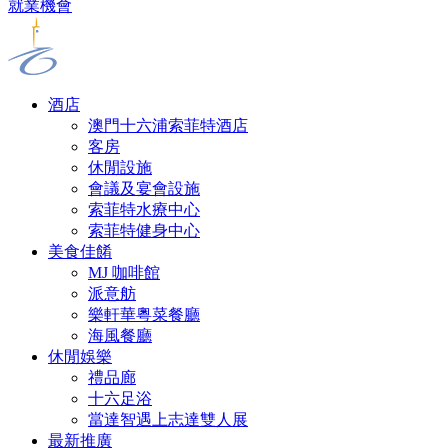
就業機會
酒店
澳門十六浦索菲特酒店
客房
休閒設施
會議及宴會設施
索菲特水療中心
索菲特健身中心
美食佳餚
MJ 咖啡館
派意舫
樂軒華粵菜餐廳
海風餐廳
休閒娛樂
禮品廊
十六足浴
當達智遇上志達雙人展
最新推廣