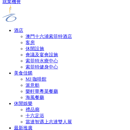
就業機會
酒店
澳門十六浦索菲特酒店
客房
休閒設施
會議及宴會設施
索菲特水療中心
索菲特健身中心
美食佳餚
MJ 咖啡館
派意舫
樂軒華粵菜餐廳
海風餐廳
休閒娛樂
禮品廊
十六足浴
當達智遇上志達雙人展
最新推廣