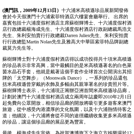
(澳門訊，2009年12月13日）
十六浦米高積遜珍品展新聞發佈
會於今天假澳門十六浦索菲特酒店六樓宴會廳舉行。 出席的
嘉賓包括十六浦度假村酒店主席蘇樹輝博士、十六浦度假村酒
店行政總裁楊海成先生、十六浦度假村酒店行政副總裁馬浩文
先生、朱利安拍賣行行政總裁Darren Julien先生、朱利安拍賣
行行政總監Martin Nolan先生及雅高大中華區索菲特品牌副總
裁莫力先生等。
蘇樹輝博士對十六浦度假村酒店得以成功投得共十項米高積遜
的珍品表示非常高興，當中最觸目的是米高積遜著名的白色萊
茵水晶石手套，他就是戴著這個手套作全球首次公開演出其招
牌的「太空舞步」（Moonwalk Dance），一系列的珍品還包
括米高積遜曾穿戴的衣飾及多幅由其親筆署名的珍貴照片等。
蘇樹輝博士表示，十六浦現正籌辦亞洲首間米高積遜珍品廊，
計劃於澳門十六浦度假村酒店成立兩周年誌慶即2010年2月1日
起免費向公眾開放，相信珍品廊的開放將吸引更多遊客來澳門
旅遊，從中感受內港濃厚的文化氛圍，以及十六浦熱情待客之
道；他續說，十六浦將會從不同的途徑繼續收集更多米高積遜
的珍品，讓這個珍品廊的展品更為豐富。
最後，楊海成先生宣佈，為祝賀澳博旗下之海立方娛樂場於12