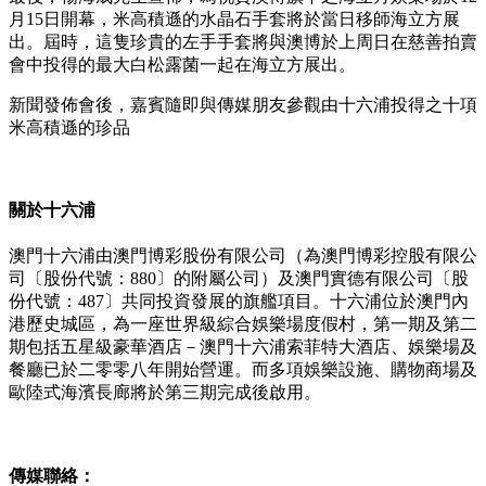
月15日開幕，米高積遜的水晶石手套將於當日移師海立方展
出。屆時，這隻珍貴的左手手套將與澳博於上周日在慈善拍賣
會中投得的最大白松露菌一起在海立方展出。
新聞發佈會後，嘉賓隨即與傳媒朋友參觀由十六浦投得之十項
米高積遜的珍品
關於十六浦
澳門十六浦由澳門博彩股份有限公司（為澳門博彩控股有限公
司〔股份代號：880〕的附屬公司）及澳門實德有限公司〔股
份代號：487〕共同投資發展的旗艦項目。十六浦位於澳門內
港歷史城區，為一座世界級綜合娛樂場度假村，第一期及第二
期包括五星級豪華酒店－澳門十六浦索菲特大酒店、娛樂場及
餐廳已於二零零八年開始營運。而多項娛樂設施、購物商場及
歐陸式海濱長廊將於第三期完成後啟用。
傳媒聯絡：