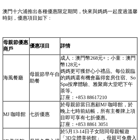
澳門十六浦推出各種優惠限定期間，快來與媽媽一起度過溫馨
時刻，優惠項目如下﹕
母親節優惠
優惠項目
詳情
商戶
成人：澳門幣268元+；小童：澳門
幣128元+
媽媽更可獲舒心小禮品。每位親臨
母親節早午自
海風餐廳
的媽媽還有機會贏得套房住宿、So
助餐
Spa按摩體驗、雅聚廊大堂吧下午
茶等。
訂座：+853 88617210
於母親節當日惠顧MJ 咖啡館，於
晚上七時前結帳，所有主餐牌上項
MJ 咖啡館
七折優惠
目即可享有七折優惠。
訂座：+853 8861 3051
於5月13-14日子女陪同母親暢遊
「3D立體美術館」，母親可免費入