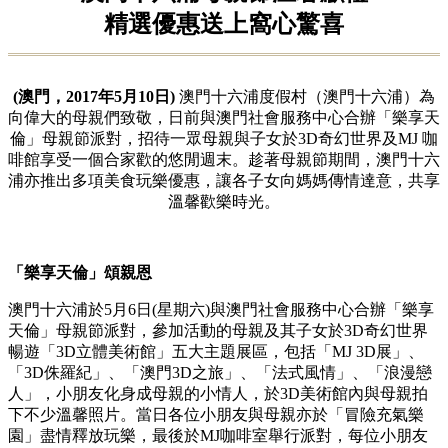
精選優惠送上窩心驚喜
(澳門，2017年5月10日)
澳門十六浦度假村（澳門十六浦）為
向偉大的母親們致敬，日前與澳門社會服務中心合辦「樂享天
倫」母親節派對，招待一眾母親與子女於3D奇幻世界及MJ 咖
啡館享受一個合家歡的悠閒週末。趁著母親節期間，澳門十六
浦亦推出多項美食玩樂優惠，讓各子女向媽媽傳情達意，共享
溫馨歡樂時光。
「樂享天倫」頌親恩
澳門十六浦於5月6日(星期六)與澳門社會服務中心合辦「樂享
天倫」母親節派對，參加活動的母親及其子女於3D奇幻世界
暢遊「3D立體美術館」五大主題展區，包括「MJ 3D展」、
「3D侏羅紀」、「澳門3D之旅」、「法式風情」、「浪漫戀
人」，小朋友化身成母親的小情人，於3D美術館內與母親拍
下不少溫馨照片。當日各位小朋友與母親亦於「冒險充氣樂
園」盡情釋放玩樂，最後於MJ咖啡室舉行派對，每位小朋友