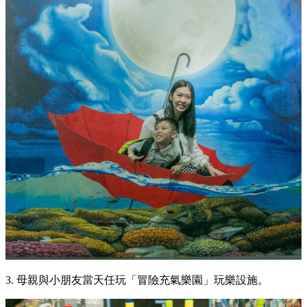
3. 母親與小朋友當天任玩「冒險充氣樂園」玩樂設施。