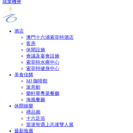
就業機會
酒店
澳門十六浦索菲特酒店
客房
休閒設施
會議及宴會設施
索菲特水療中心
索菲特健身中心
美食佳餚
MJ 咖啡館
派意舫
樂軒華粵菜餐廳
海風餐廳
休閒娛樂
禮品廊
十六足浴
當達智遇上志達雙人展
最新推廣