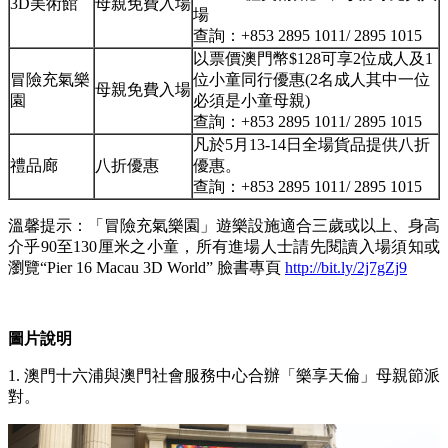
3D美術館
母親免費入場
場
查詢：+853 2895 1011/ 2895 1015
以票價澳門幣$128可享2位成人及1
冒險充氣樂
位小童同行優惠(2名成人其中一位
母親免費入場
園
必須是小童母親)
查詢：+853 2895 1011/ 2895 1015
凡於5月13-14日全場貨品提供八折
禮品廊
八折優惠
優惠。
查詢：+853 2895 1011/ 2895 1015
溫馨提示：「冒險充氣樂園」遊樂設施適合三歲或以上、身高
介乎90至130厘米之小童，所有進場人士請先閱讀入場須知或
瀏覽“Pier 16 Macau 3D World” 臉書專頁
http://bit.ly/2j7gZj9
圖片說明
1. 澳門十六浦與澳門社會服務中心合辦「樂享天倫」母親節派
對。