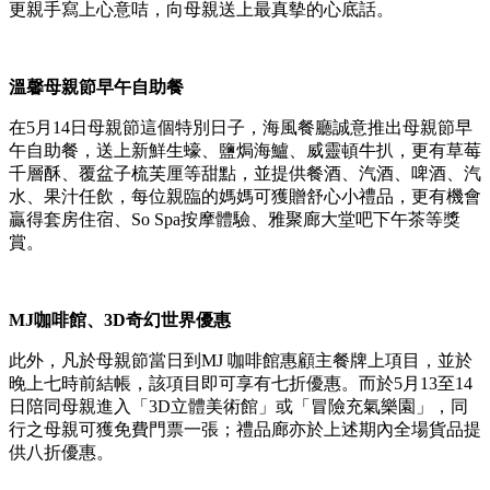
更親手寫上心意咭，向母親送上最真摰的心底話。
溫馨母親節早午自助餐
在5月14日母親節這個特別日子，海風餐廳誠意推出母親節早
午自助餐，送上新鮮生蠔、鹽焗海鱸、威靈頓牛扒，更有草莓
千層酥、覆盆子梳芙厘等甜點，並提供餐酒、汽酒、啤酒、汽
水、果汁任飲，每位親臨的媽媽可獲贈舒心小禮品，更有機會
贏得套房住宿、So Spa按摩體驗、雅聚廊大堂吧下午茶等獎
賞。
MJ
咖啡館、
3D
奇幻世界優惠
此外，凡於母親節當日到MJ 咖啡館惠顧主餐牌上項目，並於
晚上七時前結帳，該項目即可享有七折優惠。而於5月13至14
日陪同母親進入「3D立體美術館」或「冒險充氣樂園」，同
行之母親可獲免費門票一張；禮品廊亦於上述期內全場貨品提
供八折優惠。