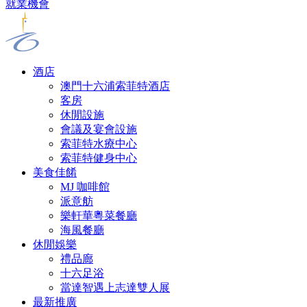
就業機會
酒店
澳門十六浦索菲特酒店
客房
休閒設施
會議及宴會設施
索菲特水療中心
索菲特健身中心
美食佳餚
MJ 咖啡館
派意舫
樂軒華粵菜餐廳
海風餐廳
休閒娛樂
禮品廊
十六足浴
當達智遇上志達雙人展
最新推廣