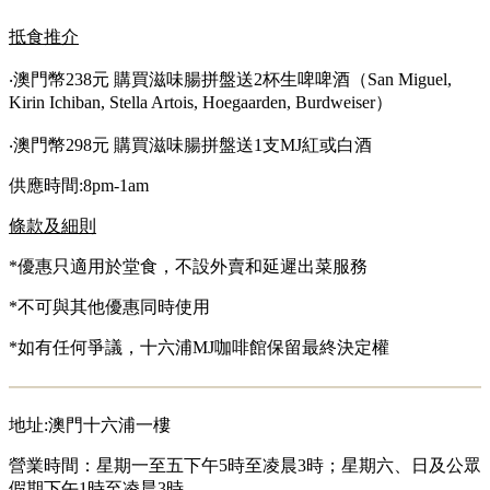
抵食推
介
‧
澳門幣238元 購買滋味腸拼盤送2杯生啤啤酒（San Miguel,
Kirin Ichiban, Stella Artois, Hoegaarden, Burdweiser）
‧
澳門幣298元 購買滋味腸拼盤送1支MJ紅或白酒
供應時間:8pm-1am
條款及
細則
*優惠只適用於堂食，不設外賣和延遲出菜服務
*不可與其他優惠同時使用
*如有任何爭議，十六浦MJ咖啡館保留最終決定權
地址:澳門十六浦一樓
營業時間：星期一至五下午5時至凌晨3時；星期六、日及公眾
假期下午1時至凌晨3時