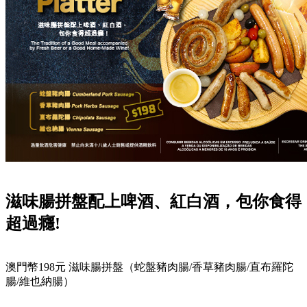
滋味腸拼盤配上啤酒、紅白酒，包你食得
超過癮!
澳門幣198元 滋味腸拼盤（蛇盤豬肉腸/香草豬肉腸/直布羅陀
腸/維也納腸）