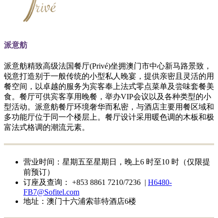
派意舫
派意舫精致高级法国餐厅(Privé)坐拥澳门市中心新马路景致，
锐意打造别于一般传统的小型私人晚宴，提供亲密且灵活的用
餐空间，以卓越的服务为宾客奉上法式零点菜单及尝味套餐美
食。餐厅可供宾客享用晚餐，举办VIP会议以及各种类型的小
型活动。派意舫餐厅环境奢华而私密，与酒店主要用餐区域和
多功能厅位于同一个楼层上。餐厅设计采用暖色调的木板和极
富法式格调的潮流元素。
营业时间：星期五至星期日，晚上6 时至10 时（仅限提
前预订）
订座及查询： +853 8861 7210/7236 |
H6480-
FB7@Sofitel.com
地址：澳门十六浦索菲特酒店6楼