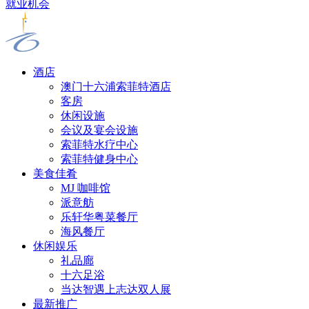
就业机会
酒店
澳门十六浦索菲特酒店
客房
休闲设施
会议及宴会设施
索菲特水疗中心
索菲特健身中心
美食佳肴
MJ 咖啡馆
派意舫
乐轩华粤菜餐厅
海风餐厅
休闲娱乐
礼品廊
十六足浴
当达智遇上志达双人展
最新推广