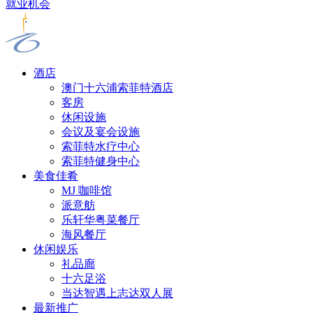
就业机会
酒店
澳门十六浦索菲特酒店
客房
休闲设施
会议及宴会设施
索菲特水疗中心
索菲特健身中心
美食佳肴
MJ 咖啡馆
派意舫
乐轩华粤菜餐厅
海风餐厅
休闲娱乐
礼品廊
十六足浴
当达智遇上志达双人展
最新推广