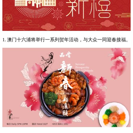
1. 澳门十六浦将举行一系列贺年活动，与大众一同迎春接福。