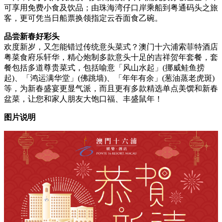
可享用免费小食及饮品；由珠海湾仔口岸乘船到粤通码头之旅
客，更可凭当日船票换领指定云吞面食乙碗。
品尝新春好彩头
欢度新岁，又怎能错过传统意头菜式？澳门十六浦索菲特酒店
粤菜食府乐轩华，精心炮制多款意头十足的吉祥贺年套餐，套
餐包括多道尊贵菜式，包括喻意「风山水起」(挪威鲑鱼捞
起)、「鸿运满华堂」(佛跳墙)、「年年有余」(葱油蒸老虎斑)
等，为新春盛宴更显气派，而且更有多款精选单点美馔和新春
盆菜，让您和家人朋友大饱口福、丰盛鼠年！
图片说明