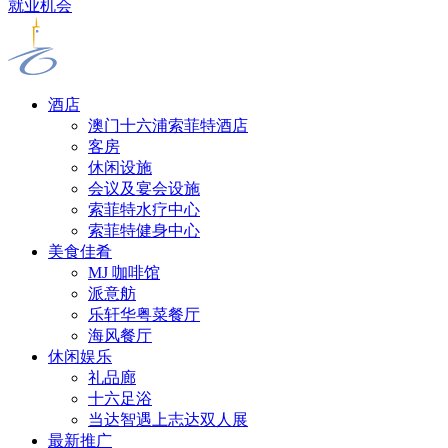
就业机会
酒店
澳门十六浦索菲特酒店
客房
休闲设施
会议及宴会设施
索菲特水疗中心
索菲特健身中心
美食佳肴
MJ 咖啡馆
派意舫
乐轩华粤菜餐厅
海风餐厅
休闲娱乐
礼品廊
十六足浴
当达智遇上志达双人展
最新推广