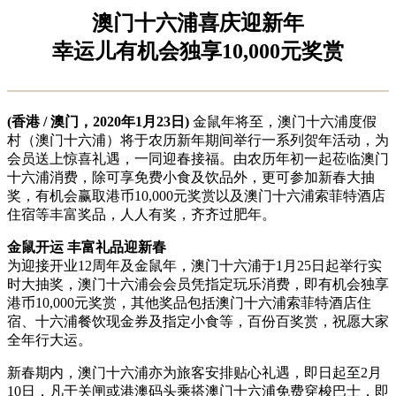
澳门十六浦喜庆迎新年
幸运儿有机会独享10,000元奖赏
(
香港
/
澳门，
2020
年
1
月
23
日
)
金鼠年将至，澳门十六浦度假
村（澳门十六浦）将于农历新年期间举行一系列贺年活动，为
会员送上惊喜礼遇，一同迎春接福。由农历年初一起莅临澳门
十六浦消费，除可享免费小食及饮品外，更可参加新春大抽
奖，有机会赢取港币10,000元奖赏以及澳门十六浦索菲特酒店
住宿等丰富奖品，人人有奖，齐齐过肥年。
金鼠开运
丰富礼品迎新春
为迎接开业12周年及金鼠年，澳门十六浦于1月25日起举行实
时大抽奖，澳门十六浦会会员凭指定玩乐消费，即有机会独享
港币10,000元奖赏，其他奖品包括澳门十六浦索菲特酒店住
宿、十六浦餐饮现金券及指定小食等，百份百奖赏，祝愿大家
全年行大运。
新春期内，澳门十六浦亦为旅客安排贴心礼遇，即日起至2月
10日，凡于关闸或港澳码头乘搭澳门十六浦免费穿梭巴士，即