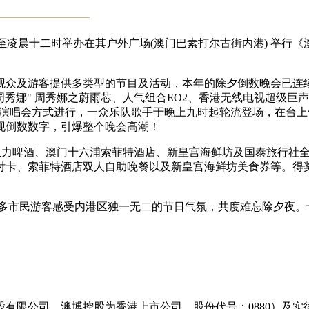
夕晚上九时至凌晨十二时举办在其户外广场(澳门巴素打尔古街内港) 
观众及游客提供多类型的节目及活动，本年的除夕倒数晚会已连
周秀娜" 周秀娜之蔚雨芯、人气组合EO2、香港无线电视超级
等联合演出。整晚晚会以演唱会方式进行，一众乐队歌手于晚上九时起轮流
现倒数数字，引爆整个晚会高潮！
、生力啤酒、澳门十六浦索菲特酒店、新皇宫海鲜坊及国泰旅行社
、索菲特酒店双人自助晚餐以及新皇宫海鲜坊美食券等。得奖者将
令众多市民游客感受内港区独一无二的节日气氛，共度难忘除夕夜
有限公司，澳博控股为香港上市公司，股份代号：0880）及实德