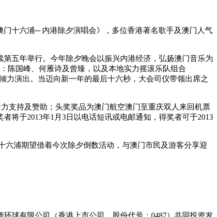
举行《澳门十六浦─ 内港除夕演唱会》，多位香港著名歌手及澳门人气
续第五年举行。今年除夕晚会以振兴内港经济，弘扬澳门音乐为
巨声：陈国峰、何雁诗及曾臻，以及本地实力摇滚乐队组合
登场，在台上倾力演出。当迈向新一年的最后十六秒，大会司仪带领出席之
全力支持及赞助；头奖奖品为澳门航空澳门至重庆双人来回机票
于2013年1月3日以电话短讯或电邮通知，得奖者可于2013
。十六浦期望借着今次除夕倒数活动，与澳门市民及游客分享迎
环球有限公司（香港上市公司，股份代号：0487）共同投资发