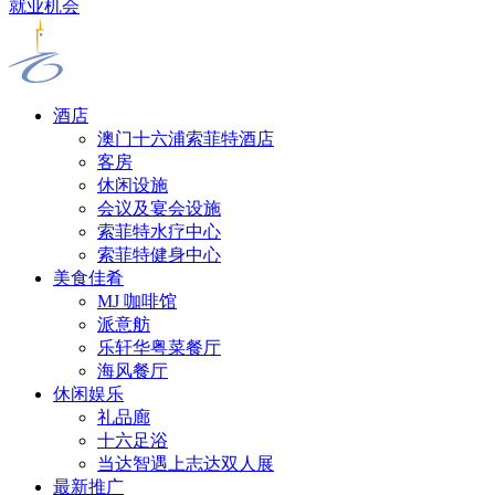
就业机会
酒店
澳门十六浦索菲特酒店
客房
休闲设施
会议及宴会设施
索菲特水疗中心
索菲特健身中心
美食佳肴
MJ 咖啡馆
派意舫
乐轩华粤菜餐厅
海风餐厅
休闲娱乐
礼品廊
十六足浴
当达智遇上志达双人展
最新推广