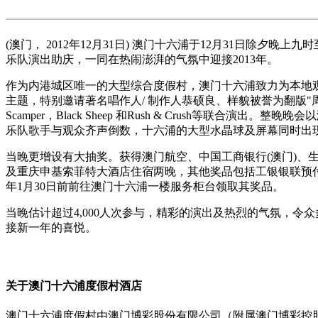
(澳门， 2012年12月31日) 澳门十六浦于12月31日除
乐队演出助庆，一同在热闹澎湃的气氛中迎接2013年。
作为内港城区唯一的大型综合度假村，澳门十六浦致力为本地
主题，特别邀请著名唱作人/ 制作人恭硕良、样貌被誉为翻版"
Scamper，Black Sheep 和Rush & Crush
乐队歌手与观众齐声倒数，十六浦的大型水晶球及屏幕同时出
当晚更增设有大抽奖。获得澳门航空、中国工商银行(澳门)
及重庆申基索菲特大酒店住宿两晚，其他奖品包括工银银联预付卡
年1月30日前前往澳门十六浦一楼服务柜台领取其奖品。
当晚估计超过4,000人次参与，精彩的演出及热烈的气氛，
接新一年的喜悦。
关于澳门十六浦度假村酒店
澳门十六浦度假村由澳门博彩股份有限公司（附属澳门博彩控股