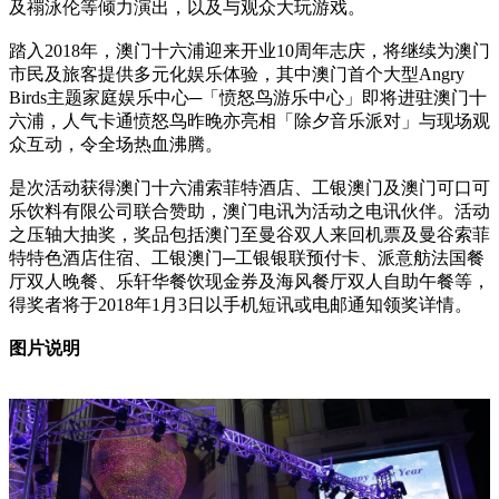
及禤泳伦等倾力演出，以及与观众大玩游戏。
踏入2018年，澳门十六浦迎来开业10周年志庆，将继续为澳门
市民及旅客提供多元化娱乐体验，其中澳门首个大型Angry
Birds主题家庭娱乐中心─「愤怒鸟游乐中心」即将进驻澳门十
六浦，人气卡通愤怒鸟昨晚亦亮相「除夕音乐派对」与现场观
众互动，令全场热血沸腾。
是次活动获得澳门十六浦索菲特酒店、工银澳门及澳门可口可
乐饮料有限公司联合赞助，澳门电讯为活动之电讯伙伴。活动
之压轴大抽奖，奖品包括澳门至曼谷双人来回机票及曼谷索菲
特特色酒店住宿、工银澳门─工银银联预付卡、派意舫法国餐
厅双人晚餐、乐轩华餐饮现金券及海风餐厅双人自助午餐等，
得奖者将于2018年1月3日以手机短讯或电邮通知领奖详情。
图片说明