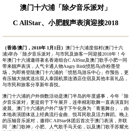
澳门十六浦「除夕音乐派对」
C AllStar
、小肥靓声表演迎接
2018
（香港/澳门，2018年 1月1日）
澳门十六浦度假村(澳门十六
浦)举办「除夕音乐派对」与市民及旅客一同迎接2018年！今
年澳门十六浦邀得著名香港组合C AllStar及澳门歌手小肥一同
带来靓声表演，人气卡通人物Angry Bird(愤怒鸟)亦粉墨登
场，为即将登陆澳门十六浦的「愤怒鸟游乐中心」作预告，更
有压轴大抽奖送出双人泰国机票连酒店住宿及其他丰富礼品，
与市民和旅客分享新年喜悦。
澳门十六浦的户外倒数活动是澳门半岛的年度盛事，今年「除
夕音乐派对」更提前于下午展开，连串精彩歌舞一直表演直到
凌晨。澳门十六浦的户外广场于下午化身为「青葱舞台」，由
本地表演团体送上经典流行金曲、悦耳民歌及活力舞蹈。晚上
的压轴音乐派对，邀得C AllStar休团后首次于澳门表演，并联
同「澳门歌神」小肥、人气歌手马天佑，以及澳门歌手苏耀光