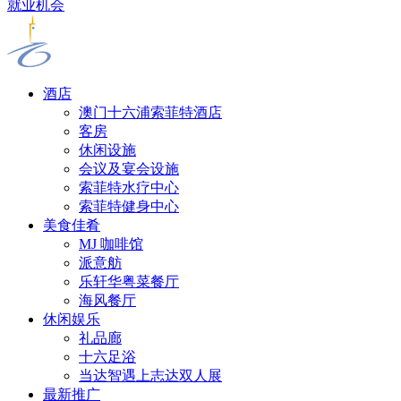
就业机会
酒店
澳门十六浦索菲特酒店
客房
休闲设施
会议及宴会设施
索菲特水疗中心
索菲特健身中心
美食佳肴
MJ 咖啡馆
派意舫
乐轩华粤菜餐厅
海风餐厅
休闲娱乐
礼品廊
十六足浴
当达智遇上志达双人展
最新推广