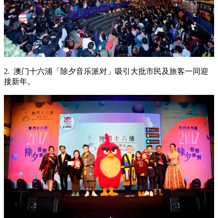
2. 澳门十六浦「除夕音乐派对」吸引大批市民及旅客一同迎
接新年。